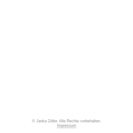
La Selleta
Close Up
Texts/Press
© Janka Zöller. Alle Rechte vorbehalten.
Impressum
Cv