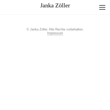
Janka Zöller
© Janka Zöller. Alle Rechte vorbehalten.
Works 2024/25
Impressum
Works 2021/22/23
Quattro Venti